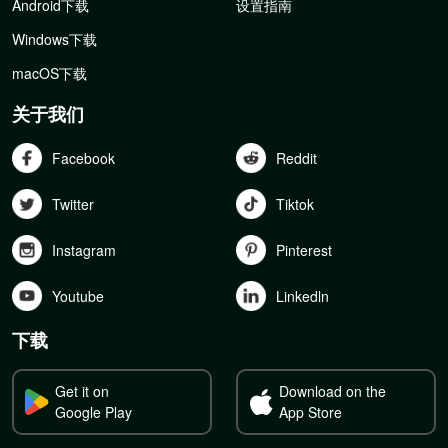
Android下载
设置指南
Windows下载
macOS下载
关于我们
Facebook
Reddit
Twitter
Tiktok
Instagram
Pinterest
Youtube
Linkedln
下载
Get it on
Download on the
Google Play
App Store