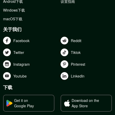
Android下载
设置指南
Windows下载
macOS下载
关于我们
Facebook
Reddit
Twitter
Tiktok
Instagram
Pinterest
Youtube
Linkedln
下载
Get it on
Download on the
Google Play
App Store